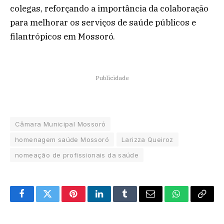
colegas, reforçando a importância da colaboração
para melhorar os serviços de saúde públicos e
filantrópicos em Mossoró.
Publicidade
Câmara Municipal Mossoró
homenagem saúde Mossoró
Larizza Queiroz
nomeação de profissionais da saúde
Facebook
Twitter
Pinterest
LinkedIn
Tumblr
Email
WhatsApp
Copy
Link