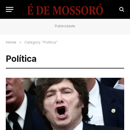
Publicidade
Home
»
Category: "Política"
Política