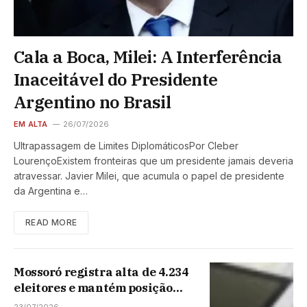
Cala a Boca, Milei: A Interferência
Inaceitável do Presidente
Argentino no Brasil
EM ALTA
26/07/2026
Ultrapassagem de Limites DiplomáticosPor Cleber
LourençoExistem fronteiras que um presidente jamais deveria
atravessar. Javier Milei, que acumula o papel de presidente
da Argentina e…
READ MORE
Mossoró registra alta de 4.234
eleitores e mantém posição
como segundo maior colégio