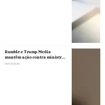
Rumble e Trump Media
mantêm ação contra ministro
Moraes nos EUA
14/07/2026