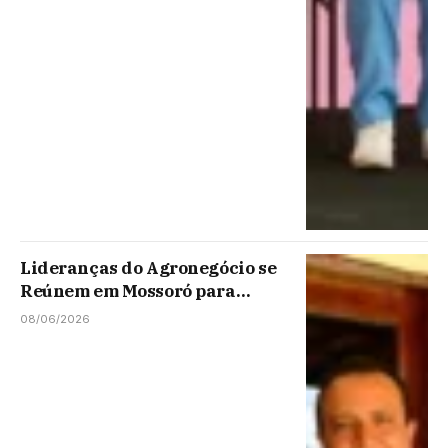
Lideranças do Agronegócio se
Reúnem em Mossoró para
Fortalecer a Fruticultura
08/06/2026
Potiguar