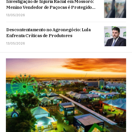
Investigação de Injúria Racial em Mossoró:
Menino Vendedor de Paçocas é Protegido
pela Lei
13/05/2026
Descontentamento no Agronegócio: Lula
Enfrenta Críticas de Produtores
13/05/2026