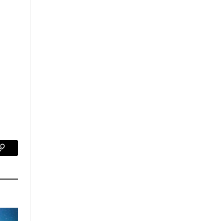
p
Copy
Link