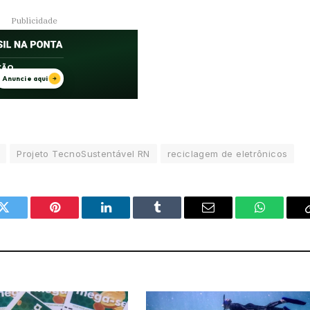
Publicidade
Projeto TecnoSustentável RN
reciclagem de eletrônicos
Twitter
Pinterest
LinkedIn
Tumblr
Email
WhatsAp