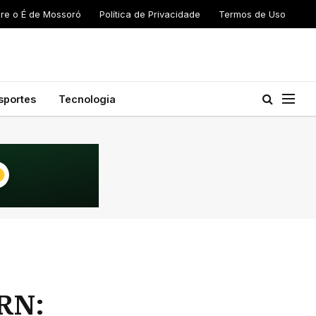
re o É de Mossoró
Política de Privacidade
Termos de Uso
sportes
Tecnologia
 RN: