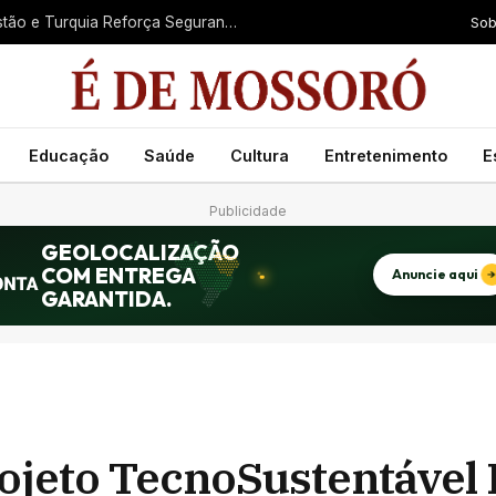
Sob
Aliança Militar entre Arábia Saudita, Paquistão e Turquia Reforça Segurança no Oriente Médio
Educação
Saúde
Cultura
Entretenimento
E
Publicidade
ojeto TecnoSustentável