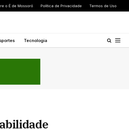
re o É de Mossoró
Política de Privacidade
Termos de Uso
sportes
Tecnologia
abilidade