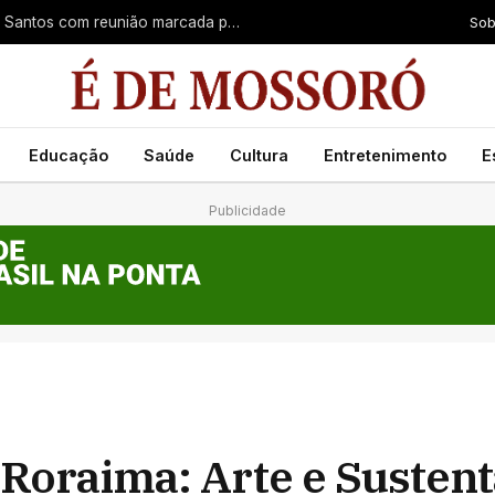
Sob
SDC Sports avança na compra da SAF do Santos com reunião marcada para este mês
Educação
Saúde
Cultura
Entretenimento
E
Publicidade
Roraima: Arte e Sustent