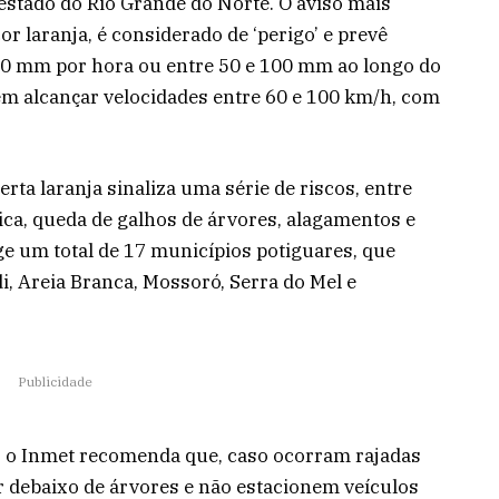
 estado do Rio Grande do Norte. O aviso mais
cor laranja, é considerado de ‘perigo’ e prevê
60 mm por hora ou entre 50 e 100 mm ao longo do
dem alcançar velocidades entre 60 e 100 km/h, com
ta laranja sinaliza uma série de riscos, entre
trica, queda de galhos de árvores, alagamentos e
ge um total de 17 municípios potiguares, que
, Areia Branca, Mossoró, Serra do Mel e
Publicidade
, o Inmet recomenda que, caso ocorram rajadas
ar debaixo de árvores e não estacionem veículos