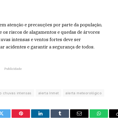
em atenção e precauções por parte da população,
 os riscos de alagamentos e quedas de árvores
uvas intensas e ventos fortes deve ser
r acidentes e garantir a segurança de todos.
Publicidade
lo chuvas intensas
alerta Inmet
alerta meteorológico
Twitter
Pinterest
LinkedIn
Tumblr
Email
WhatsAp