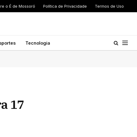
re o É de Mossoró
Política de Privacidade
Termos de Uso
sportes
Tecnologia
a 17