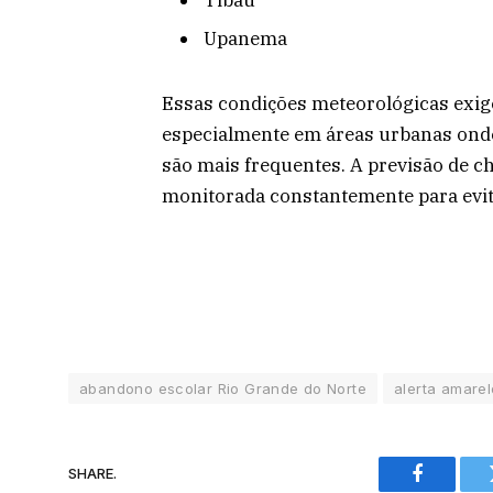
Upanema
Essas condições meteorológicas exig
especialmente em áreas urbanas onde
são mais frequentes. A previsão de ch
monitorada constantemente para evita
abandono escolar Rio Grande do Norte
alerta amare
SHARE.
Facebook