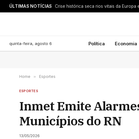
ÚLTIMAS NOTÍCIAS
Crise histórica seca rios vitais da Europ
quinta-feira, agosto 6
Política
Economia
Home
»
Esportes
ESPORTES
Inmet Emite Alarmes
Municípios do RN
13/05/2026