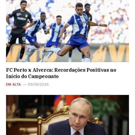
FC Porto x Alverca: Recordações Positivas no
Início do Campeonato
EM ALTA
09/08/2026