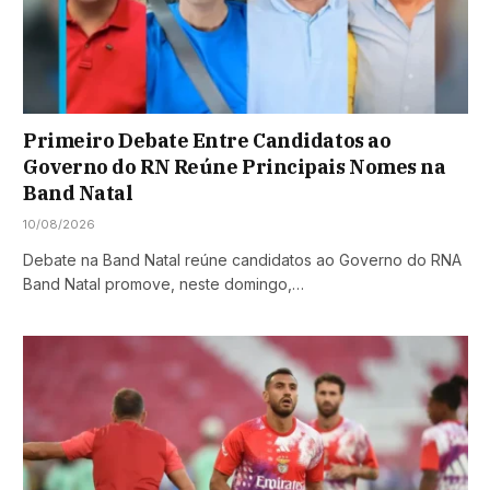
Primeiro Debate Entre Candidatos ao
Governo do RN Reúne Principais Nomes na
Band Natal
10/08/2026
Debate na Band Natal reúne candidatos ao Governo do RNA
Band Natal promove, neste domingo,…