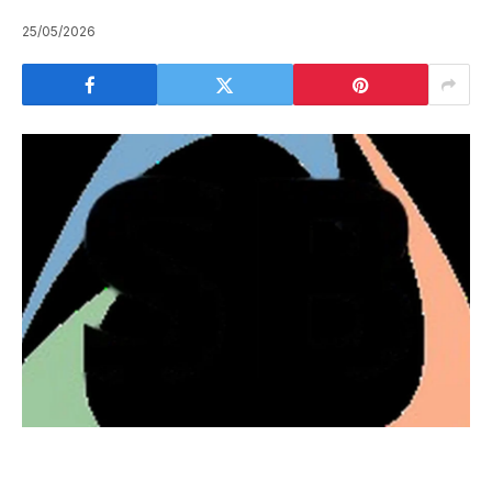
25/05/2026