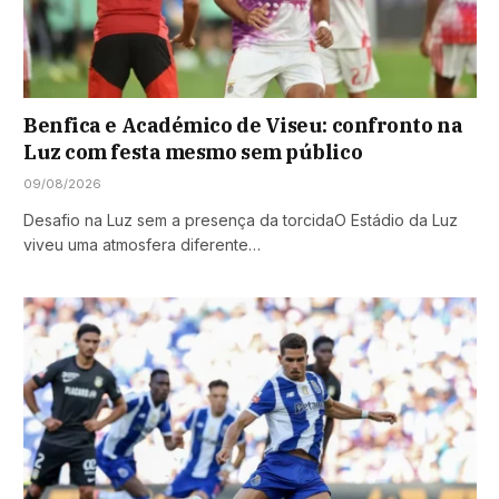
Benfica e Académico de Viseu: confronto na
Luz com festa mesmo sem público
09/08/2026
Desafio na Luz sem a presença da torcidaO Estádio da Luz
viveu uma atmosfera diferente…