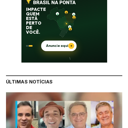
ÚLTIMAS NOTÍCIAS