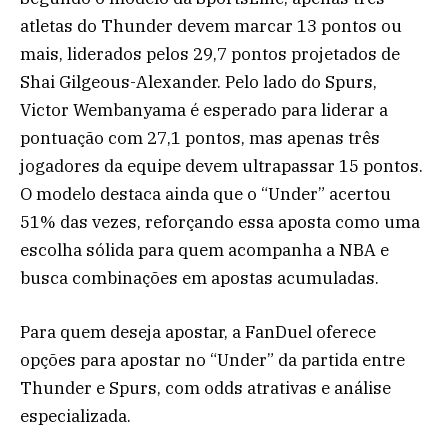
atletas do Thunder devem marcar 13 pontos ou
mais, liderados pelos 29,7 pontos projetados de
Shai Gilgeous-Alexander. Pelo lado do Spurs,
Victor Wembanyama é esperado para liderar a
pontuação com 27,1 pontos, mas apenas três
jogadores da equipe devem ultrapassar 15 pontos.
O modelo destaca ainda que o “Under” acertou
51% das vezes, reforçando essa aposta como uma
escolha sólida para quem acompanha a NBA e
busca combinações em apostas acumuladas.
Para quem deseja apostar, a FanDuel oferece
opções para apostar no “Under” da partida entre
Thunder e Spurs, com odds atrativas e análise
especializada.