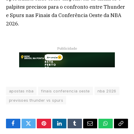
palpites precisos para o confronto entre Thunder
e Spurs nas Finais da Conferência Oeste da NBA
2026.
Publicidade
apostas nba
finais conferencia oeste
nba 2026
previsoes thunder vs spurs
Facebook
Twitter
Pinterest
LinkedIn
Tumblr
Email
WhatsApp
Copy