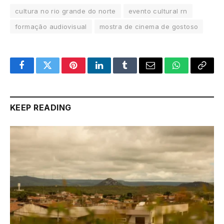
cultura no rio grande do norte
evento cultural rn
formação audiovisual
mostra de cinema de gostoso
Facebook
Twitter
Pinterest
LinkedIn
Tumblr
Email
WhatsApp
Copy
Link
KEEP READING