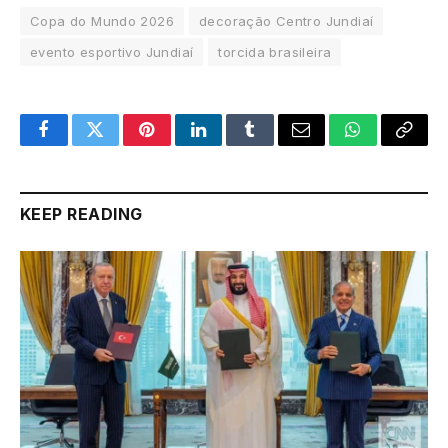
Copa do Mundo 2026
decoração Centro Jundiaí
evento esportivo Jundiaí
torcida brasileira
Facebook
Twitter
Pinterest
LinkedIn
Tumblr
Email
WhatsApp
Copy
Link
KEEP READING