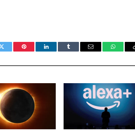
Twitter
Pinterest
LinkedIn
Tumblr
Email
WhatsAp