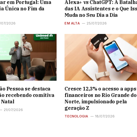
lar em Portugal: Uma
Alexa+ vs ChatGPT: A Batalh
a Única no Fim da
das IA Assistentes e o Que Is
Muda no Seu Dia a Dia
/07/2026
EM ALTA
25/07/2026
o Pessoa se destaca
Cresce 12,3% o acesso a apps
ão recebendo comitiva
financeiros no Rio Grande do
 Natal
Norte, impulsionado pela
geração Z
21/07/2026
TECNOLOGIA
18/07/2026