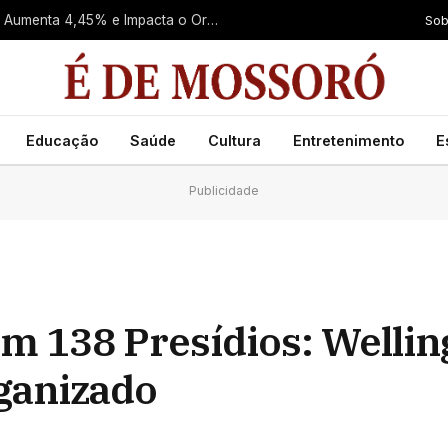
Sob
Preço da Refeição Fora de Casa em Natal Aumenta 4,45% e Impacta o Orçamento do Consumidor
Educação
Saúde
Cultura
Entretenimento
E
Publicidade
 138 Presídios: Wellin
ganizado