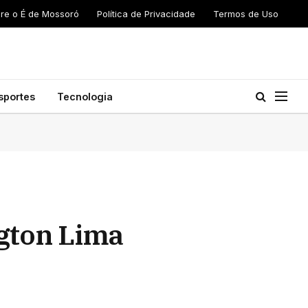
re o É de Mossoró
Política de Privacidade
Termos de Uso
sportes
Tecnologia
gton Lima