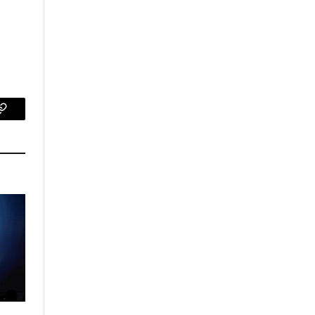
p
Copy
Link