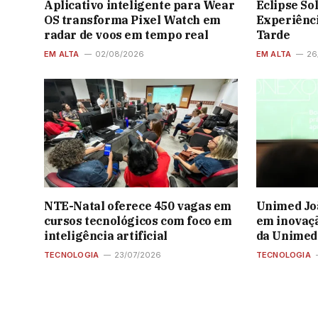
Aplicativo inteligente para Wear
Eclipse So
OS transforma Pixel Watch em
Experiênci
radar de voos em tempo real
Tarde
EM ALTA
02/08/2026
EM ALTA
26
NTE-Natal oferece 450 vagas em
Unimed Joã
cursos tecnológicos com foco em
em inovaç
inteligência artificial
da Unimed
TECNOLOGIA
23/07/2026
TECNOLOGIA