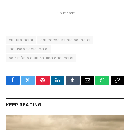
Publicidade
cultura natal
educação municipal natal
inclusão social natal
patrimônio cultural imaterial natal
Facebook
Twitter
Pinterest
LinkedIn
Tumblr
Email
WhatsApp
Copy
Link
KEEP READING